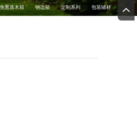
免熏蒸木箱
钢边箱
定制系列
包装辅材